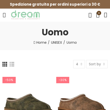
Spedizione gratuita per ordini superiori a 30 €
0
Uomo
Home
UNISEX
Uomo
4
Sort by
-50%
-30%